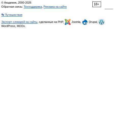
© Академик, 2000-2026
18+
Обратная связь:
Техподдержка
,
Реклама на сайте
👣 Путешествия
Экспорт словарей на сайты
, сделанные на PHP,
Joomla,
Drupal,
WordPress, MODx.