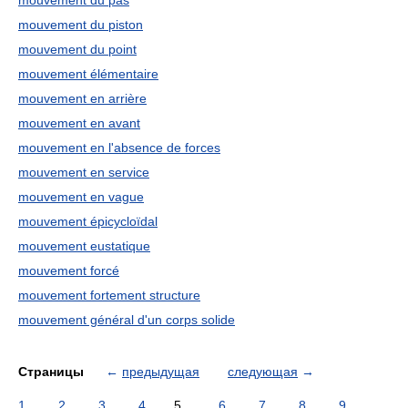
mouvement du pas
mouvement du piston
mouvement du point
mouvement élémentaire
mouvement en arrière
mouvement en avant
mouvement en l'absence de forces
mouvement en service
mouvement en vague
mouvement épicycloïdal
mouvement eustatique
mouvement forcé
mouvement fortement structure
mouvement général d'un corps solide
Страницы
←
предыдущая
следующая
→
1
2
3
4
5
6
7
8
9